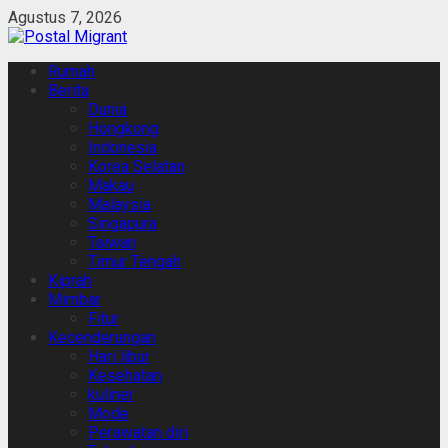
Skip
Agustus 7, 2026
to
content
Primary
Rumah
Menu
Berita
Dunia
Hongkong
Indonesia
Korea Selatan
Makau
Malaysia
Singapura
Taiwan
Timur Tengah
Kiprah
Mimbar
Fitur
Kecenderungan
Hari libur
Kesehatan
kuliner
Mode
Perawatan diri