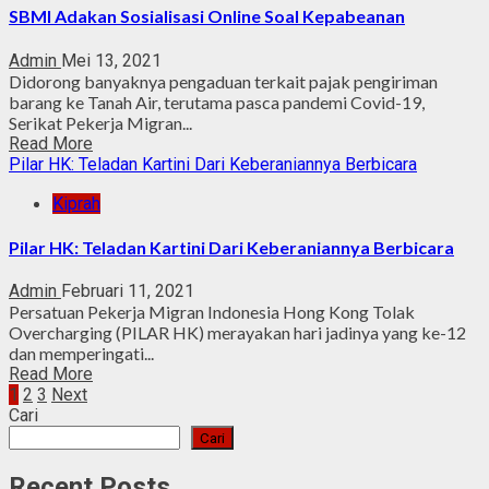
SBMI Adakan Sosialisasi Online Soal Kepabeanan
Admin
Mei 13, 2021
Didorong banyaknya pengaduan terkait pajak pengiriman
barang ke Tanah Air, terutama pasca pandemi Covid-19,
Serikat Pekerja Migran...
Read More
Pilar HK: Teladan Kartini Dari Keberaniannya Berbicara
Kiprah
Pilar HK: Teladan Kartini Dari Keberaniannya Berbicara
Admin
Februari 11, 2021
Persatuan Pekerja Migran Indonesia Hong Kong Tolak
Overcharging (PILAR HK) merayakan hari jadinya yang ke-12
dan memperingati...
Read More
Paginasi
1
2
3
Next
Cari
pos
Cari
Recent Posts